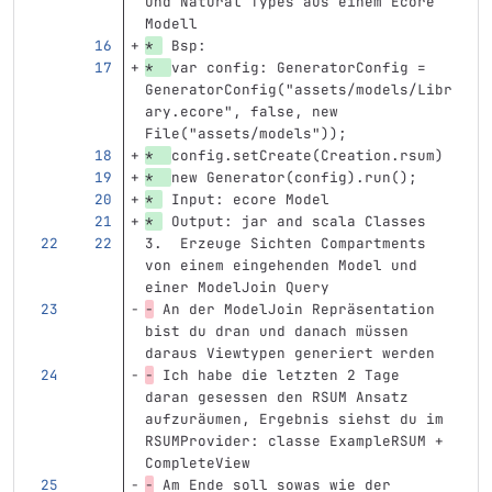
und Natural Types aus einem Ecore 
Modell
* 
 Bsp: 
*  
var config: GeneratorConfig = 
GeneratorConfig("assets/models/Libr
ary.ecore", false, new 
File("assets/models"));
*  
config.setCreate(Creation.rsum)
*  
new Generator(config).run();    
* 
 Input: ecore Model 
* 
 Output: jar and scala Classes
3.  Erzeuge Sichten Compartments 
von einem eingehenden Model und 
einer ModelJoin Query
-
 An der ModelJoin Repräsentation 
bist du dran und danach müssen 
daraus Viewtypen generiert werden 
-
 Ich habe die letzten 2 Tage 
daran gesessen den RSUM Ansatz 
aufzuräumen, Ergebnis siehst du im 
RSUMProvider: classe ExampleRSUM + 
CompleteView
-
 Am Ende soll sowas wie der 