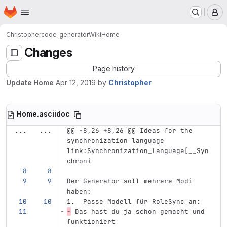
Homepage
Skip to main content
M
Christopher
code_generator
Wiki
Home
Changes
Page history
Update Home
Apr 12, 2019
by
Christopher
Home.asciidoc
...
...
@@ -8,26 +8,26 @@ Ideas for the 
synchronization language 
link:Synchronization_Language[__Syn
chroni
Der Generator soll mehrere Modi 
haben:
1.  Passe Modell für RoleSync an:
-
 Das hast du ja schon gemacht und 
funktioniert