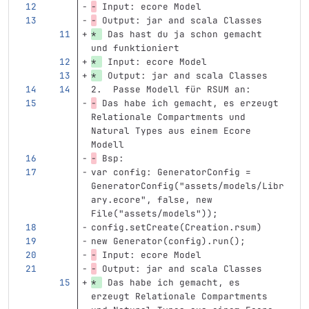
-
 Input: ecore Model 
-
 Output: jar and scala Classes 
* 
 Das hast du ja schon gemacht 
und funktioniert
* 
 Input: ecore Model 
* 
 Output: jar and scala Classes 
2.  Passe Modell für RSUM an:
-
 Das habe ich gemacht, es erzeugt 
Relationale Compartments und 
Natural Types aus einem Ecore 
Modell
-
 Bsp: 
var config: GeneratorConfig = 
GeneratorConfig("assets/models/Libr
ary.ecore", false, new 
File("assets/models"));
config.setCreate(Creation.rsum)
new Generator(config).run();    
-
 Input: ecore Model 
-
 Output: jar and scala Classes
* 
 Das habe ich gemacht, es 
erzeugt Relationale Compartments 