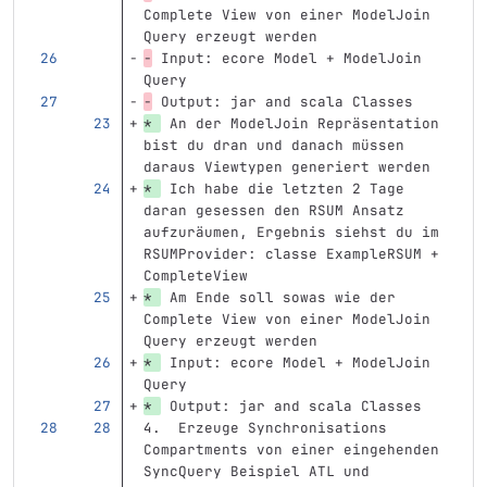
Complete View von einer ModelJoin 
Query erzeugt werden
-
 Input: ecore Model + ModelJoin 
Query
-
 Output: jar and scala Classes
* 
 An der ModelJoin Repräsentation 
bist du dran und danach müssen 
daraus Viewtypen generiert werden 
* 
 Ich habe die letzten 2 Tage 
daran gesessen den RSUM Ansatz 
aufzuräumen, Ergebnis siehst du im 
RSUMProvider: classe ExampleRSUM + 
CompleteView
* 
 Am Ende soll sowas wie der 
Complete View von einer ModelJoin 
Query erzeugt werden
* 
 Input: ecore Model + ModelJoin 
Query
* 
 Output: jar and scala Classes
4.  Erzeuge Synchronisations 
Compartments von einer eingehenden 
SyncQuery Beispiel ATL und 